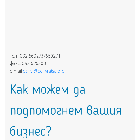
тел.: 092 660273/660271
факс: 092 626308
e-mail:
cci-vr@cci-vratsa.org
Как можем да
подпомогнем вашия
бизнес?