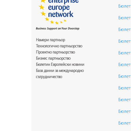
Бюлет
Бюлет
Бюлет
Намери партньор
Бюлет
Технологично партньорство
Проектно партньорство
Бюлет
Бизнес партньорство
Бюлетин Европейски новини
Бюлет
База данни за международно
Бюлет
сътрудничество
Бюлет
Бюлет
Бюлет
Бюлет