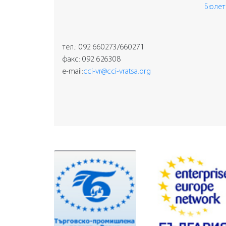
Бюлет
тел.: 092 660273/660271
факс: 092 626308
e-mail:
cci-vr@cci-vratsa.org