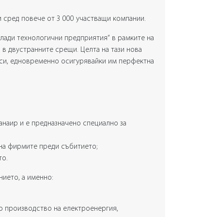
и сред повече от 3 000 участващи компании.
Млади технологични предприятия“ в рамките на
в двустранните срещи. Целта на тази нова
 си, едновременно осигурявайки им перфектна
анаир и е предназначено специално за
на фирмите преди събитието;
то.
нието
, а именно:
о производство на електроенергия,