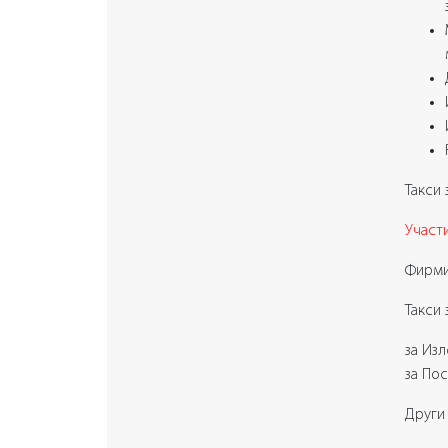
Такси 
Участ
Фирмит
Такси 
за Из
за По
Други