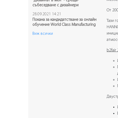
"Дизайнът в мен" - среща-
събеседване с дизайнери
От 20
28.09.2021 14:21
Покана за кандидатстване за онлайн
Тази 
обучение World Class Manufacturing
HANNO
иници
Виж всички
атмос
b2fair
Двуст