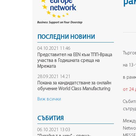
ра
ПОСЛЕДНИ НОВИНИ
04.10.2021 11:46
Търго
Представител на ЕEN към ТПП-Враца
участва в Годишната среща на
на 13-
Mрежата
28.09.2021 14:21
в рам
Покана за кандидатстване за онлайн
обучение World Class Manufacturing
от 2
4
Виж всички
Събит
сътру
СЪБИТИЯ
Между
Netwo
06.10.2021 13:03
MESSE