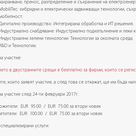
захранване, пренос, разпределение и съхранение на електроенер
MobiliTec: хибридни и електрически задвижващи технологии, съх
мобилност;
Дигитално производство: Интегрирана обработка и ИТ решения;
Индустриално снабдяване: Индустриално подизпълнение и леки к
Индустриални зелени технологии: Технологии за околната среда;
R&D и Технологии;
за участие:
ието в двустранните срещи е безплатно за фирми, които се регис
е, които заявят участие, а след това се откажат, ще им бъда на
за участие след 24-ти февруари 2017г.:
ложители: EUR 95.00 / EUR 75.00 за втори човек
сетители: EUR 100.00 / EUR 75.00 за втори човек
 специализирани услуги: