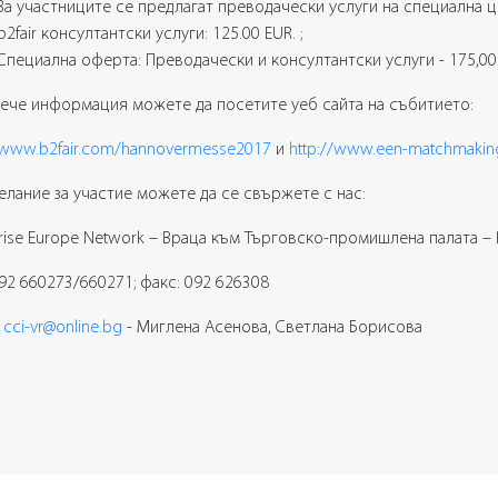
За участниците се предлагат преводачески услуги на специална цен
b2fair консултантски услуги: 125.00 EUR. ;
Специална оферта: Преводачески и консултантски услуги - 175,00
вече информация можете да посетите уеб сайта на събитието:
//www.b2fair.com/hannovermesse2017
и
http://www.een-matchmaki
елание за участие можете да се свържете с нас:
rise Europe Network – Враца към Търговско-промишлена палата – В
092 660273/660271; факс: 092 626308
:
cci-vr@online.bg
- Миглена Асенова, Светлана Борисова