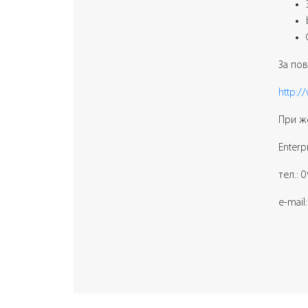
За по
http:
При ж
Enterp
тел.: 
e-mail