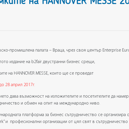
мките на HANNOVER MESSE 2
вско-промишлена палата – Враца, чрез своя център Enterprise Eu
тото издание на b2fair двустранни бизнес срещи,
ките на HANNOVER MESSE, които ще се проведат
до 2
8
април 2017г.
ието дава възможност на изложителите и посетителите да намер
дничество и обмен на опит на международно ниво.
народната платформа за бизнес сътрудничество се организира от
rk” и професионални организации от цял свят в сътрудничество с
.