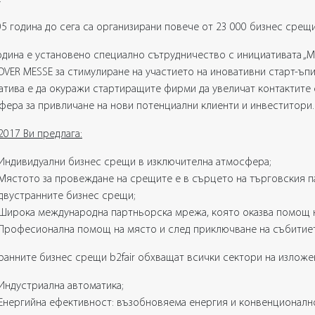
05 година до сега са организирани повече от 23 000 бизнес срещ
година е установено специално сътрудничество с инициативата „
VER MESSE за стимулиране на участието на иновативни старт-ъпи 
атива е да окуражи стартиращите фирми да увеличат контактите
фера за привличане на нови потенциални клиенти и инвеститори.
 2017 Ви предлага:
Индивидуални бизнес срещи в изключителна атмосфера;
Мястото за провеждане на срещите е в сърцето на търговския п
двустранните бизнес срещи;
Широка международна партньорска мрежа, която оказва помощ 
Професионална помощ на място и след приключване на събитие
ранните бизнес срещи b2fair обхващат всички сектори
на изложе
Индустриална автоматика;
Енергийна ефективност: възобновяема енергия и конвенционалн