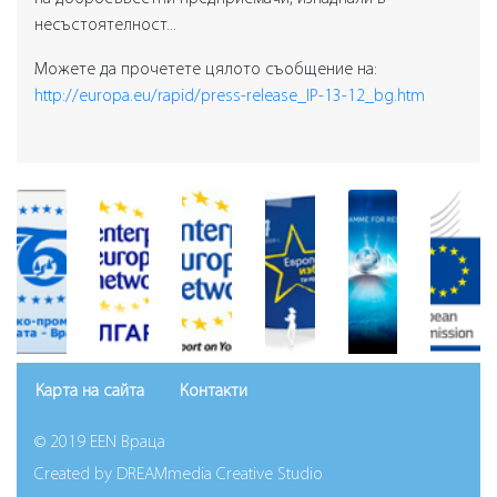
несъстоятелност...
Можете да прочетете цялото съобщение на:
http://europa.eu/rapid/press-release_IP-13-12_bg.htm
Карта на сайта
Контакти
© 2019 EEN Враца
Created by
DREAMmedia Creative Studio