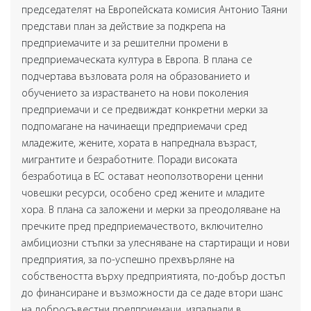
председателят на Европейската комисия Антонио Таяни
представи план за действие за подкрепа на
предприемачите и за решителни промени в
предприемаческата култура в Европа. В плана се
подчертава възловата роля на образованието и
обучението за израстването на нови поколения
предприемачи и се предвиждат конкретни мерки за
подпомагане на начинаещи предприемачи сред
младежите, жените, хората в напреднала възраст,
мигрантите и безработните. Поради високата
безработица в ЕС остават неоползотворени ценни
човешки ресурси, особено сред жените и младите
хора. В плана са заложени и мерки за преодоляване на
пречките пред предприемачеството, включително
амбициозни стъпки за улесняване на стартиращи и нови
предприятия, за по-успешно прехвърляне на
собствеността върху предприятията, по-добър достъп
до финансиране и възможности да се даде втори шанс
на добросъвестни предприемачи, изпаднали в