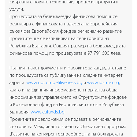
свързани с новите технологии, процеси, продукти и
услуги.
Процедурата за безвъзмездна финансова помощ се
реализира с финансовата подкрепа на Европейския
съюз чрез Европейския фонд за регионално развитие.
Проектите ще се изпълняват на територията на
Република България. Общият размер на безвъзмездната
финансова помощ по процедурата е 97 791 500 лева.
Пълният пакет документи и Насоките за кандидатстване
по процедурата са публикувани на следните интернет
адреси:
www.opcompetitiveness.bg
и
www.ibsme.org
,
както и на Единния информационен портал за обща
информация за управлението на Структурните фондове
и Кохезионния фонд на Европейския съюз в Република
България:
www.eufunds.bg
.
Проектните предложения се подават в регионалните
сектори на Междинното звено на Оперативна програма
„Развитие на конкурентоспособността на българската