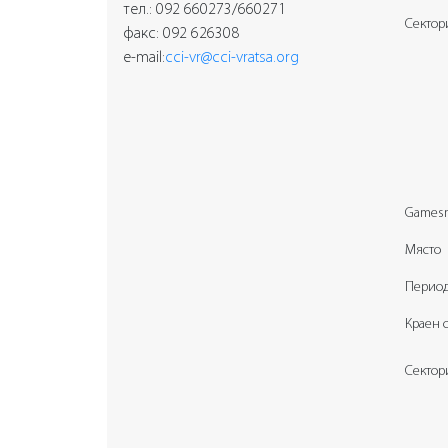
тел.: 092 660273/660271
Сектор
факс: 092 626308
e-mail:
cci-vr@cci-vratsa.org
G
amesm
Място
Перио
Краен 
Сектор