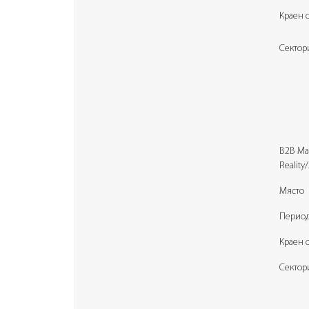
Краен 
Сектор
B2B Mat
Reality
Място
Перио
Краен 
Сектор