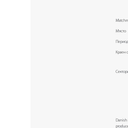
Matchm
Място
Перио
Краен 
Сектор
Danish 
produce