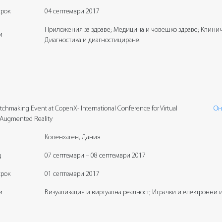
срок
04 септември 2017
Приложения за здраве; Медицина и човешко здраве; Клинич
и
Диагностика и диагностициране.
chmaking Event at CopenX- International Conference for Virtual
Он
/Augmented Reality
Копенхаген, Дания
д
07 септември – 08 септември 2017
срок
01 септември 2017
и
Визуализация и виртуална реалност; Играчки и електронни и