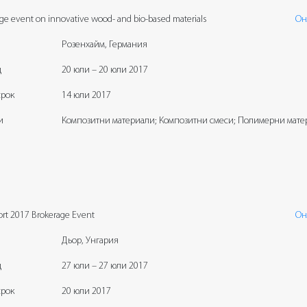
ge event on innovative wood- and bio-based materials
Он
Розенхайм, Германия
д
20 юли – 20 юли 2017
срок
14 юли 2017
и
Композитни материали; Композитни смеси; Полимерни мате
rt 2017 Brokerage Event
Он
Дьор, Унгария
д
27 юли – 27 юли 2017
срок
20 юли 2017