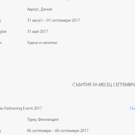
Аархус, Дания
д
31 август – 01 септември 2017
срок
31 май 2017
и
Храни и напитки
СЪБИТИЯ ЗА МЕСЕЦ СЕПТЕМВР
io Partnering Event 2017
Он
Турку, Финландия
д
06 септември – 06 септември 2017