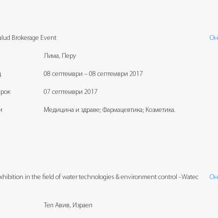
lud Brokerage Event
Он
Лима, Перу
д
08 септември – 08 септември 2017
срок
07 септември 2017
и
Медицина и здраве; Фармацевтика; Козметика.
 exhibition in the field of water technologies & environment control - Watec
Он
Тел Авив, Израел