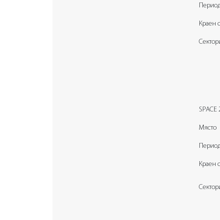
Перио
Краен 
Сектор
SPACE 2
Място
Перио
Краен 
Сектор