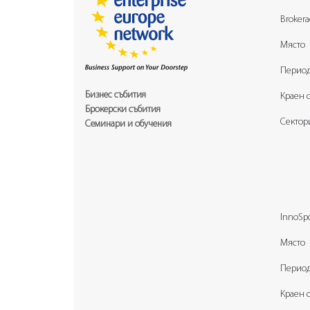
Brokera
Място
Перио
Бизнес събития
Краен 
Брокерски събития
Сектор
Семинари и обучения
InnoSpo
Място
Перио
Краен 