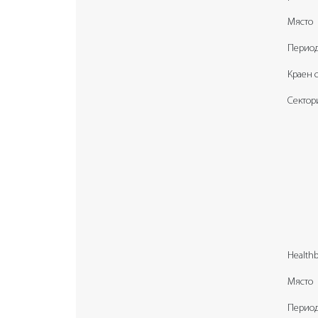
Място
Перио
Краен 
Сектор
Healthb
Място
Перио