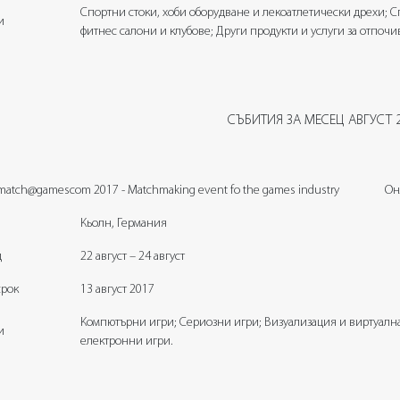
Спортни стоки, хоби оборудване и лекоатлетически дрехи; 
и
фитнес салони и клубове; Други продукти и услуги за отпочи
СЪБИТИЯ ЗА МЕСЕЦ АВГУСТ 
atch@gamescom 2017 - Matchmaking event fo the games industry
Он
Кьолн, Германия
д
22
август – 24 август
срок
13 август 2017
Компютърни игри; Сериозни игри; Визуализация и виртуална
и
електронни игри.