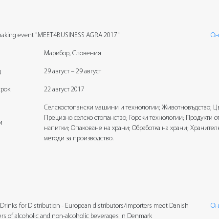
aking event "MEET4BUSINESS AGRA 2017"
Он
Марибор, Словения
д
29 август – 29 август
срок
22 август 2017
Селскостопански машини и технологии; Животновъдство; Цв
Прецизно селско стопанство; Горски технологии; Продукти от
и
напитки; Опаковане на храни; Обработка на храни; Храните
методи за производство.
Drinks for Distribution - European distributors/importers meet Danish
Он
rs of alcoholic and non-alcoholic beverages in Denmark