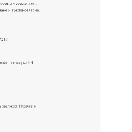
Спортни съоръжения –
ване и възстановяване.
2017
лайн платформа EN
 реалност; Играчки и