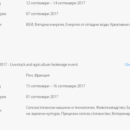
д
12 септември – 14 септември 2017
срок
07 септември 2017
и
ВЕИ; Вятърна енергия; Енергия от отпадни води; Креативни 
017 - Livestock and agriculture brokerage event
Он
Рен, Франция
д
15 септември – 16 септември 2017
срок
01 септември 2017
Селскостопански машини и технологии; Животновъдство; Б
и
на зърнени култури; Прецизно селско стопанство; Ветерина