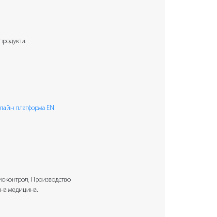
продукти.
лайн платформа EN
иоконтрол; Производство
рна медицина.